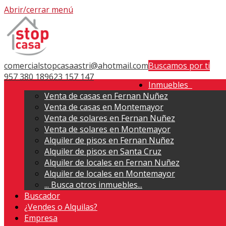
Abrir/cerrar menú
comercialstopcasaastri@ahotmail.com
Buscamos por ti
957 380 189
623 157 147
Inmuebles
Venta de casas en Fernan Nuñez
Venta de casas en Montemayor
Venta de solares en Fernan Nuñez
Venta de solares en Montemayor
Alquiler de pisos en Fernan Nuñez
Alquiler de pisos en Santa Cruz
Alquiler de locales en Fernan Nuñez
Alquiler de locales en Montemayor
...
Busca otros inmuebles...
Buscador
¿Vendes o Alquilas?
Empresa