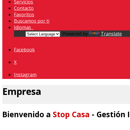
Servicios
Contacto
Favoritos
Buscamos por ti
Idiomas
Powered by
Translate
Facebook
X
Instagram
Empresa
Bienvenido a
Stop Casa
- Gestión 