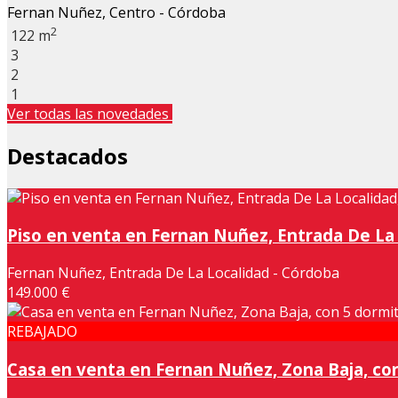
Fernan Nuñez, Centro - Córdoba
2
122 m
3
2
1
Ver todas las novedades
Destacados
Piso en venta en Fernan Nuñez, Entrada De La L
Fernan Nuñez, Entrada De La Localidad - Córdoba
149.000 €
REBAJADO
Casa en venta en Fernan Nuñez, Zona Baja, con 