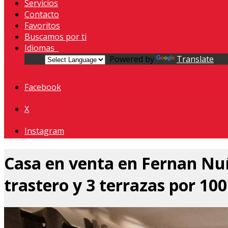
Servicios
Contacto
Favoritos
Buscamos por ti
Idiomas
Powered by
Translate
Facebook
X
Instagram
Casa en venta en Fernan Nuñ
trastero y 3 terrazas por 100