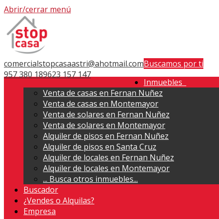
Abrir/cerrar menú
comercialstopcasaastri@ahotmail.com
Buscamos por ti
957 380 189
623 157 147
Inmuebles
Venta de casas en Fernan Nuñez
Venta de casas en Montemayor
Venta de solares en Fernan Nuñez
Venta de solares en Montemayor
Alquiler de pisos en Fernan Nuñez
Alquiler de pisos en Santa Cruz
Alquiler de locales en Fernan Nuñez
Alquiler de locales en Montemayor
...
Busca otros inmuebles...
Buscador
¿Vendes o Alquilas?
Empresa