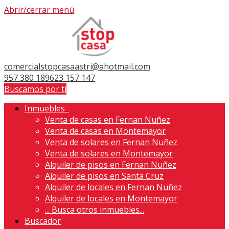
Abrir/cerrar menú
comercialstopcasaastri@ahotmail.com
957 380 189
623 157 147
Buscamos por ti
Inmuebles
Venta de casas en Fernan Nuñez
Venta de casas en Montemayor
Venta de solares en Fernan Nuñez
Venta de solares en Montemayor
Alquiler de pisos en Fernan Nuñez
Alquiler de pisos en Santa Cruz
Alquiler de locales en Fernan Nuñez
Alquiler de locales en Montemayor
...
Busca otros inmuebles...
Buscador