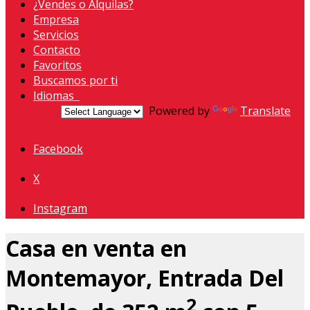
¿Vendes o Alquilas?
Empresa
Servicios
Contacto
Favoritos
Buscamos por ti
Idiomas
Powered by
Translate
Facebook
X
Instagram
Casa en venta en
Montemayor, Entrada Del
2