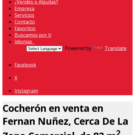
¿Vendes o Alquilas?
Empresa
Servicios
Contacto
Favoritos
Buscamos por ti
Idiomas
Powered by
Translate
Facebook
X
Instagram
Cocherón en venta en
Fernan Nuñez, Cerca De La
2