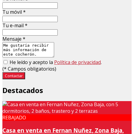
Tu móvil
*
Tu e-mail
*
Mensaje
*
He leído y acepto la
Política de privacidad
.
(
*
Campos obligatorios)
Contactar
Destacados
REBAJADO
Casa en venta en Fernan Nuñez, Zona Baja,