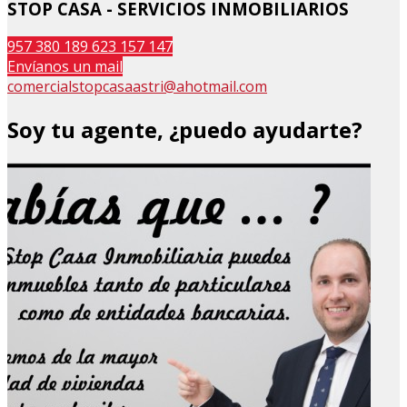
STOP CASA - SERVICIOS INMOBILIARIOS
957 380 189
623 157 147
Envíanos un mail
comercialstopcasaastri@ahotmail.com
Soy tu agente, ¿puedo ayudarte?