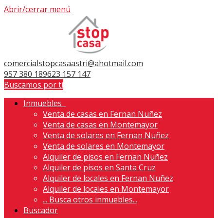
Abrir/cerrar menú
comercialstopcasaastri@ahotmail.com
957 380 189
623 157 147
Buscamos por ti
Inmuebles
Venta de casas en Fernan Nuñez
Venta de casas en Montemayor
Venta de solares en Fernan Nuñez
Venta de solares en Montemayor
Alquiler de pisos en Fernan Nuñez
Alquiler de pisos en Santa Cruz
Alquiler de locales en Fernan Nuñez
Alquiler de locales en Montemayor
...
Busca otros inmuebles...
Buscador