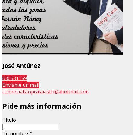
José Antúnez
630631159
Envíame un mail
comercialstopcasaastri@ahotmail.com
Pide más información
Título
Tu nombre
*