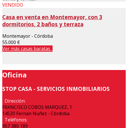
VENDIDO
Casa en venta en Montemayor, con 3
dormitorios, 2 baños y terraza
Montemayor - Córdoba
55.000 €
Ver más casas baratas
Oficina
STOP CASA - SERVICIOS INMOBILIARIOS
Dirección:
FRANCISCO COBOS MARQUEZ, 1
14520 Fernan Nuñez - Córdoba
Teléfonos:
957 380 189