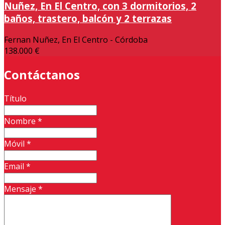
Nuñez, En El Centro, con 3 dormitorios, 2
baños, trastero, balcón y 2 terrazas
Fernan Nuñez, En El Centro - Córdoba
138.000 €
Contáctanos
Título
Nombre
*
Móvil
*
Email
*
Mensaje
*