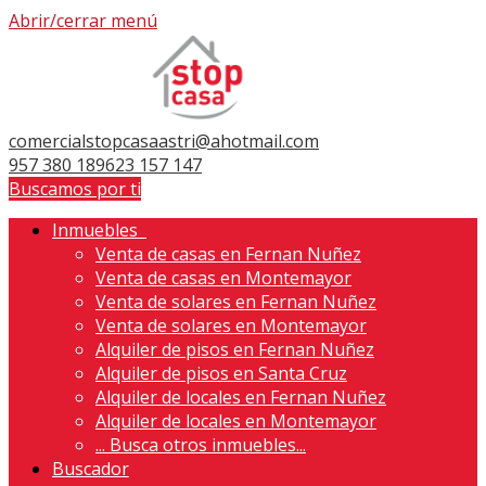
Abrir/cerrar menú
comercialstopcasaastri@ahotmail.com
957 380 189
623 157 147
Buscamos por ti
Inmuebles
Venta de casas en Fernan Nuñez
Venta de casas en Montemayor
Venta de solares en Fernan Nuñez
Venta de solares en Montemayor
Alquiler de pisos en Fernan Nuñez
Alquiler de pisos en Santa Cruz
Alquiler de locales en Fernan Nuñez
Alquiler de locales en Montemayor
...
Busca otros inmuebles...
Buscador