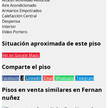
Acceso Movilidad Reducida
Aire Acondicionado
Armarios Empotrados
Calefacción Central
Despensa
Interior
Video Portero
Situación aproximada de este piso
Leaflet
| Map data ©
OpenStreetMap
contributors
Ver en Google Maps
+
Comparte el piso
−
Facebook
X
LinkedIn
Email
Whatsapp
Telegram
Pisos en venta similares en Fernan
nuñez