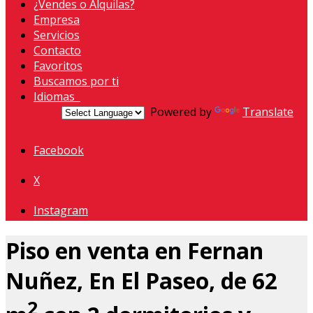
¿Vendes o Alquilas?
Empresa
Servicios
Contacto
Favoritos
Buscamos por ti
Idiomas
Powered by
Translate
Facebook
X
Instagram
Piso en venta en Fernan
Nuñez, En El Paseo, de 62
2