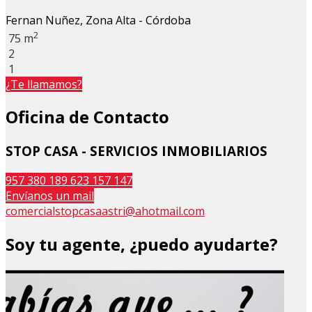
Fernan Nuñez, Zona Alta - Córdoba
2
75 m
2
1
¿Te llamamos?
Oficina de Contacto
STOP CASA - SERVICIOS INMOBILIARIOS
957 380 189
623 157 147
Envíanos un mail
comercialstopcasaastri@ahotmail.com
Soy tu agente, ¿puedo ayudarte?