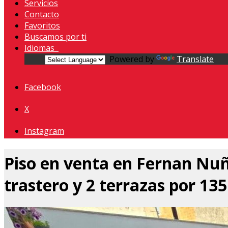
Servicios
Contacto
Favoritos
Buscamos por ti
Idiomas
Powered by
Translate
Facebook
X
Instagram
Piso en venta en Fernan Nuñ
trastero y 2 terrazas por 135