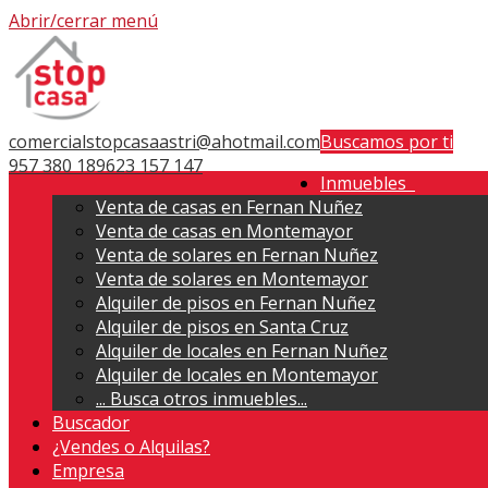
Abrir/cerrar menú
comercialstopcasaastri@ahotmail.com
Buscamos por ti
957 380 189
623 157 147
Inmuebles
Venta de casas en Fernan Nuñez
Venta de casas en Montemayor
Venta de solares en Fernan Nuñez
Venta de solares en Montemayor
Alquiler de pisos en Fernan Nuñez
Alquiler de pisos en Santa Cruz
Alquiler de locales en Fernan Nuñez
Alquiler de locales en Montemayor
...
Busca otros inmuebles...
Buscador
¿Vendes o Alquilas?
Empresa