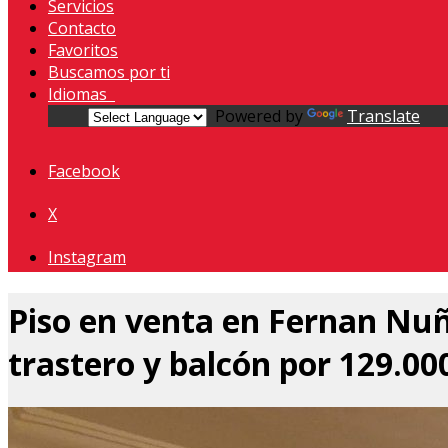
Servicios
Contacto
Favoritos
Buscamos por ti
Idiomas
Powered by
Translate
Facebook
X
Instagram
Piso en venta en Fernan Nuñ
trastero y balcón por 129.000