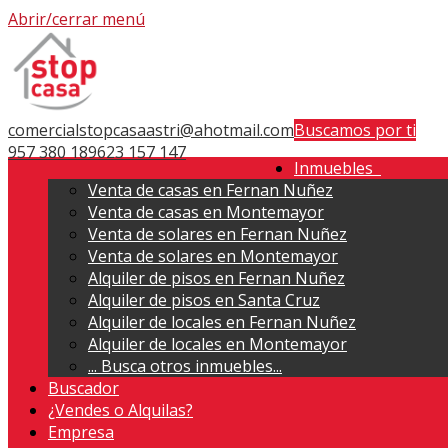
Abrir/cerrar menú
comercialstopcasaastri@ahotmail.com
Buscamos por ti
957 380 189
623 157 147
Inmuebles
Venta de casas en Fernan Nuñez
Venta de casas en Montemayor
Venta de solares en Fernan Nuñez
Venta de solares en Montemayor
Alquiler de pisos en Fernan Nuñez
Alquiler de pisos en Santa Cruz
Alquiler de locales en Fernan Nuñez
Alquiler de locales en Montemayor
...
Busca otros inmuebles...
Buscador
¿Vendes o Alquilas?
Empresa